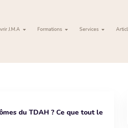
rir J.M.A
Formations
Services
Artic
tômes du TDAH ? Ce que tout le